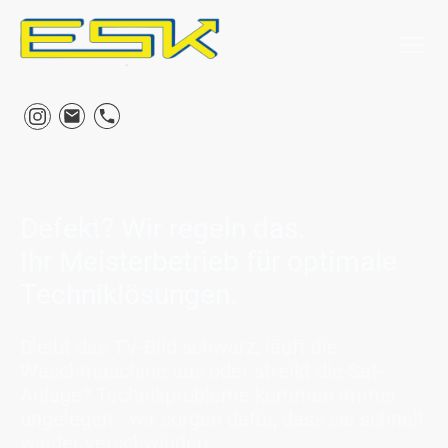
Defekt? Wir regeln das.
Ihr Meisterbetrieb für optimale
Techniklösungen.
Bleibt das TV-Bild schwarz, läuft die
Waschmaschine aus oder streikt die Sat-
Anlage? Technikprobleme kommen immer
ungelegen - wir sorgen dafür, dass sie schnell
wieder verschwinden.