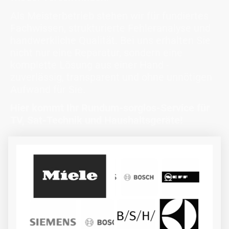
Als Meisterbetrieb stehen wir für fundiertes
Fachwissen, strukturierte Fehleranalyse und
handwerkliche Qualität. Bei uns erhalten Sie
nicht nur eine Reparatur, sondern eine
komplette Lösung aus einer Hand -
zuverlässig, transparent und ohne unnötigen
Aufwand für Sie.
Hier kommt Ihr Rundum-sorglos-Service für
TV, Sat-Technik und Haushaltsgeräte!