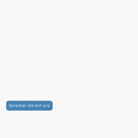
Wir sind für Sie da.
Mörfelder Straße 87
65451 Kelsterbach
Mo - Fr
10 - 12 Uhr
14 - 16 Uhr
und nach individueller Vereinbarung
Sprechen Sie mit uns